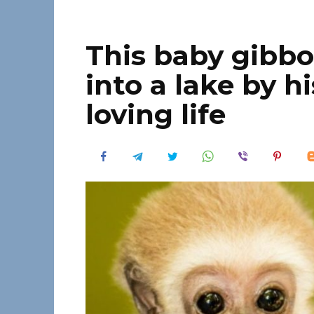
This baby gibb
into a lake by 
loving life