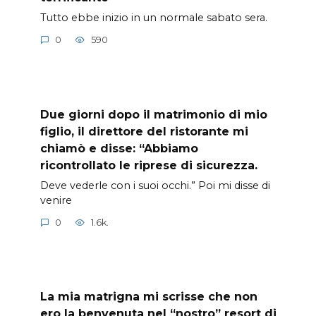
Tutto ebbe inizio in un normale sabato sera.
0
590
Due giorni dopo il matrimonio di mio
figlio, il direttore del ristorante mi
chiamò e disse: “Abbiamo
ricontrollato le riprese di sicurezza.
Deve vederle con i suoi occhi.” Poi mi disse di
venire
0
1.6k.
La mia matrigna mi scrisse che non
ero la benvenuta nel “nostro” resort di