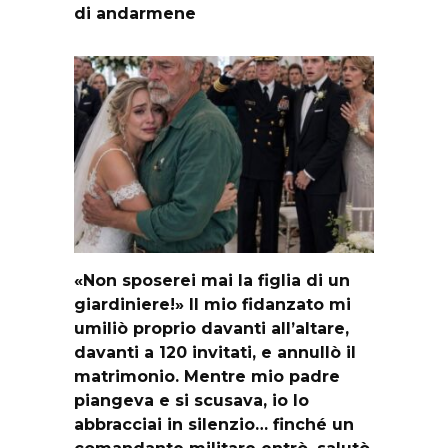
di andarmene
«Non sposerei mai la figlia di un
giardiniere!» Il mio fidanzato mi
umiliò proprio davanti all’altare,
davanti a 120 invitati, e annullò il
matrimonio. Mentre mio padre
piangeva e si scusava, io lo
abbracciai in silenzio… finché un