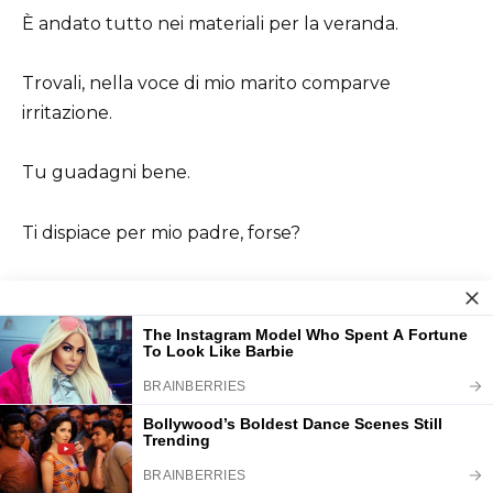
È andato tutto nei materiali per la veranda.
Trovali, nella voce di mio marito comparve
irritazione.
Tu guadagni bene.
Ti dispiace per mio padre, forse?
Lui costruisce questa dacia per noi.
A chi resterà poi?
A noi resterà.
Abbi pazienza ancora un po’, non metterti contro