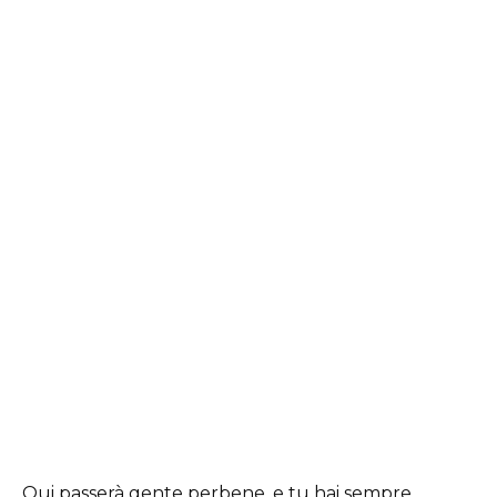
Qui passerà gente perbene, e tu hai sempre