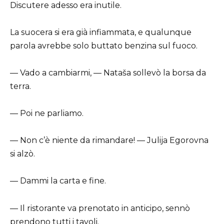
Discutere adesso era inutile.
La suocera si era già infiammata, e qualunque
parola avrebbe solo buttato benzina sul fuoco.
— Vado a cambiarmi, — Nataša sollevò la borsa da
terra.
— Poi ne parliamo.
— Non c’è niente da rimandare! — Julija Egorovna
si alzò.
— Dammi la carta e fine.
— Il ristorante va prenotato in anticipo, sennò
prendono tutti i tavoli.