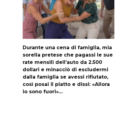
Durante una cena di famiglia, mia
sorella pretese che pagassi le sue
rate mensili dell’auto da 2.500
dollari e minacciò di escludermi
dalla famiglia se avessi rifiutato,
così posai il piatto e dissi: «Allora
io sono fuori»…