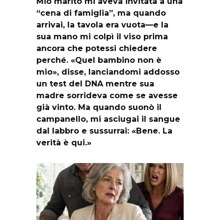
Mio marito mi aveva invitata a una
“cena di famiglia”, ma quando
arrivai, la tavola era vuota—e la
sua mano mi colpì il viso prima
ancora che potessi chiedere
perché. «Quel bambino non è
mio», disse, lanciandomi addosso
un test del DNA mentre sua
madre sorrideva come se avesse
già vinto. Ma quando suonò il
campanello, mi asciugai il sangue
dal labbro e sussurrai: «Bene. La
verità è qui.»