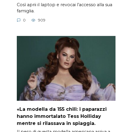
Così aprii il laptop e revocai l’accesso alla sua
famiglia.
0
909
«La modella da 155 chili: i paparazzi
hanno immortalato Tess Holliday
mentre si rilassava in spiaggia.
Il peso di questa modella americana arriva a