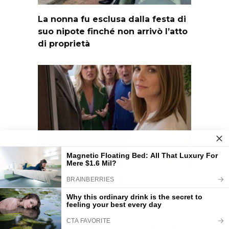
La nonna fu esclusa dalla festa di
suo nipote finché non arrivò l’atto
di proprietà
I MIEI GENITORI MI HANNO
ESCLUSA DAL RINGRAZIAMENTO.
MAMMA HA DETTO: «TUA
SORELLA VUOLE CHE IL SUO
FIDANZATO FACCIA UNA BUONA