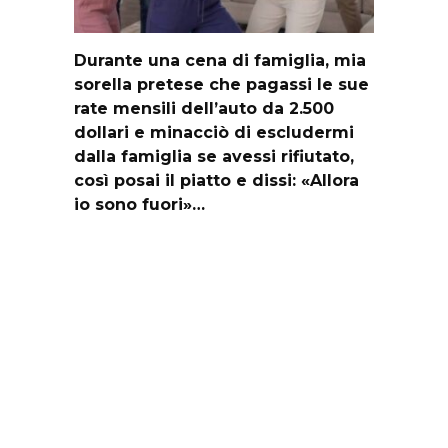
Durante una cena di famiglia, mia
sorella pretese che pagassi le sue
rate mensili dell’auto da 2.500
dollari e minacciò di escludermi
dalla famiglia se avessi rifiutato,
così posai il piatto e dissi: «Allora
io sono fuori»…