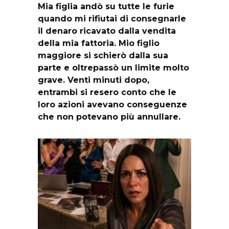
Mia figlia andò su tutte le furie
quando mi rifiutai di consegnarle
il denaro ricavato dalla vendita
della mia fattoria. Mio figlio
maggiore si schierò dalla sua
parte e oltrepassò un limite molto
grave. Venti minuti dopo,
entrambi si resero conto che le
loro azioni avevano conseguenze
che non potevano più annullare.