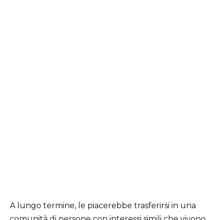
A lungo termine, le piacerebbe trasferirsi in una
comunità di persone con interessi simili che vivono