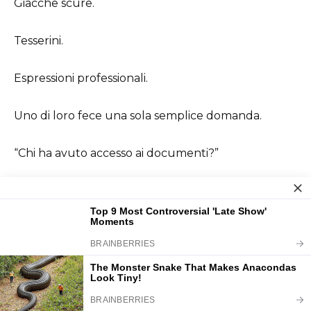
Giacche scure.
Tesserini.
Espressioni professionali.
Uno di loro fece una sola semplice domanda.
“Chi ha avuto accesso ai documenti?”
L’atmosfera cambiò all’istante.
La festa scomparve.
I sorrisi scomparvero.
La sicurezza scomparve.