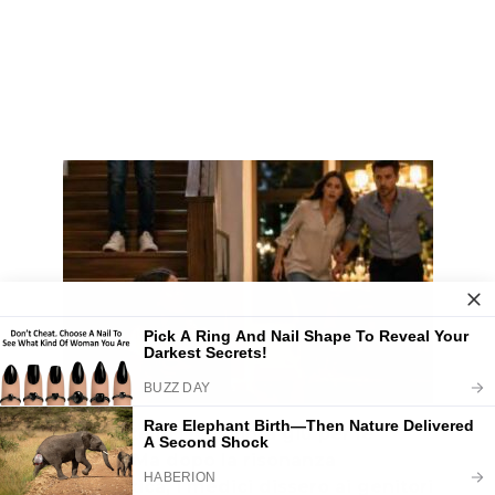
Suo fratello l’ha spinta giù per le
scale… Ma dopo la risonanza
magnetica, i medici dissero ai genitori