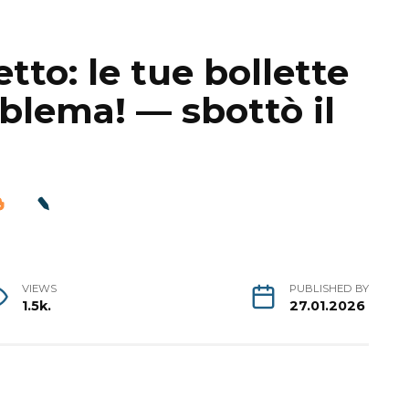
to: le tue bollette
blema! — sbottò il
VIEWS
PUBLISHED BY
1.5k.
27.01.2026