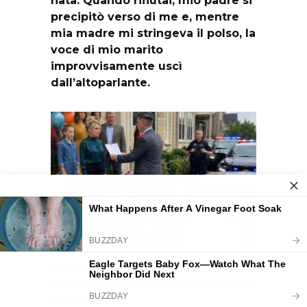
nata. Quando rifiutai, mio padre si
precipitò verso di me e, mentre
mia madre mi stringeva il polso, la
voce di mio marito
improvvisamente uscì
dall’altoparlante.
La nonna fu esclusa dalla festa di
suo nipote finché non arrivò l’atto
di proprietà