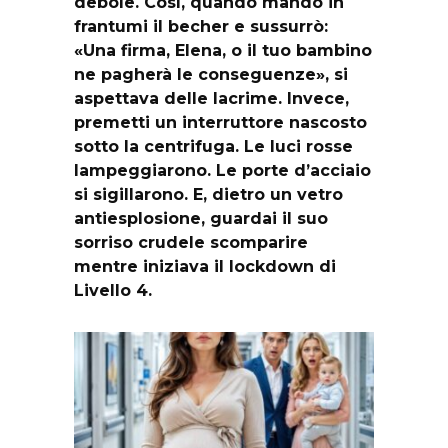
debole. Così, quando mandò in
frantumi il becher e sussurrò:
«Una firma, Elena, o il tuo bambino
ne pagherà le conseguenze», si
aspettava delle lacrime. Invece,
premetti un interruttore nascosto
sotto la centrifuga. Le luci rosse
lampeggiarono. Le porte d’acciaio
si sigillarono. E, dietro un vetro
antiesplosione, guardai il suo
sorriso crudele scomparire
mentre iniziava il lockdown di
Livello 4.