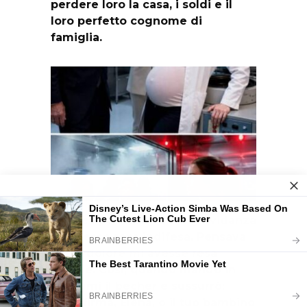
perdere loro la casa, i soldi e il
loro perfetto cognome di
famiglia.
Charles pensava che la gravidanza
mi avesse resa indifesa. Pensava
che il dolore mi avesse resa
debole. Così, quando mandò in
frantumi il becher e sussurrò:
«Una firma, Elena, o il tuo bambino