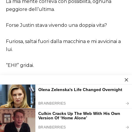
La mia mente correva con possibilità, ognuna
peggiore dell’ultima.
Forse Justin stava vivendo una doppia vita?
Furiosa, saltai fuori dalla macchina e mi avvicinai a
lui.
“EHI!” gridai.
“CHI SEI E CHE DIAVOLO STAI FACENDO A CASA
MIA?!”
Si girò, sorpreso.
“Oh, eh… devi essere Nicole. La moglie di Justin.”