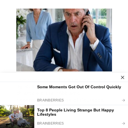
Due giorni dopo il matrimonio di mio
figlio, il direttore del ristorante mi
chiamò e disse: “Abbiamo
ricontrollato le riprese di sicurezza.
Deve vederle con i suoi occhi.” Poi mi disse di
venire
0
1.6k.