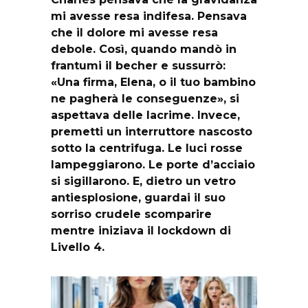
mi avesse resa indifesa. Pensava
che il dolore mi avesse resa
debole. Così, quando mandò in
frantumi il becher e sussurrò:
«Una firma, Elena, o il tuo bambino
ne pagherà le conseguenze», si
aspettava delle lacrime. Invece,
premetti un interruttore nascosto
sotto la centrifuga. Le luci rosse
lampeggiarono. Le porte d’acciaio
si sigillarono. E, dietro un vetro
antiesplosione, guardai il suo
sorriso crudele scomparire
mentre iniziava il lockdown di
Livello 4.