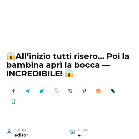
All’inizio tutti risero… Poi la
bambina aprì la bocca —
INCREDIBILE!
AUTHOR
VIEWS
editor
41