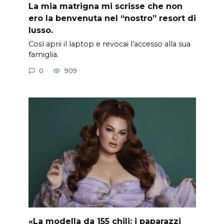
La mia matrigna mi scrisse che non
ero la benvenuta nel “nostro” resort di
lusso.
Così aprii il laptop e revocai l’accesso alla sua
famiglia.
0
909
«La modella da 155 chili: i paparazzi