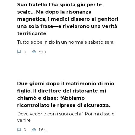
Suo fratello l’ha spinta giù per le
scale… Ma dopo la risonanza
magnetica, i medici dissero ai genitori
una sola frase—e rivelarono una verità
terrificante
Tutto ebbe inizio in un normale sabato sera.
0
590
Due giorni dopo il matrimonio di mio
figlio, il direttore del ristorante mi
chiamò e disse: “Abbiamo
ricontrollato le riprese di sicurezza.
Deve vederle con i suoi occhi.” Poi mi disse di
venire
0
1.6k.