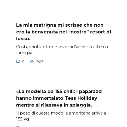
La mia matrigna mi scrisse che non
ero la benvenuta nel “nostro” resort di
lusso.
Così aprii il laptop e revocai l’accesso alla sua
famiglia.
0
909
«La modella da 155 chili: i paparazzi
hanno immortalato Tess Holliday
mentre si rilassava in spiaggia.
Il peso di questa modella americana arriva a
155 kg