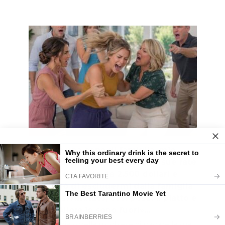
Durante una cena di famiglia, mia
sorella pretese che pagassi le sue rate
mensili dell’auto da 2.500 dollari e
minacciò di escludermi dalla famiglia
se avessi rifiutato, così posai il piatto e
dissi: «Allora io sono fuori»…
A cena, mia sorella mi chiese di pagare la sua