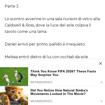
Parte 3
Lo scontro avvenne in una sala riunioni di vetro alla
Caldwell & Ross, dove la luce del sole colpiva il
tavolo come una lama.
Daniel arrivò per primo, pallido e irrequieto.
Melissa entrò dietro di lui con occhiali da sole
firmati indossati al chiuso.
Brenda la seguì portando una cartella di pelle,
come se fosse venuta a riscuotere l’affitto.
Helen sedeva accanto a me con tre fascicoli
ordinatamente impilati davanti a sé.