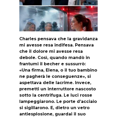
Charles pensava che la gravidanza
mi avesse resa indifesa. Pensava
che il dolore mi avesse resa
debole. Così, quando mandò in
frantumi il becher e sussurrò:
«Una firma, Elena, o il tuo bambino
ne pagherà le conseguenze», si
aspettava delle lacrime. Invece,
premetti un interruttore nascosto
sotto la centrifuga. Le luci rosse
lampeggiarono. Le porte d’acciaio
si sigillarono. E, dietro un vetro
antiesplosione, guardai il suo