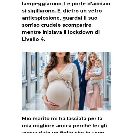
lampeggiarono. Le porte d’acciaio
si sigillarono. E, dietro un vetro
antiesplosione, guardai il suo
sorriso crudele scomparire
mentre iniziava il lockdown di
Livello 4.
Mio marito mi ha lasciata per la
mia migliore amica perché lei gli
aveva dato un figlio che io «non