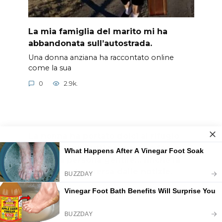
La mia famiglia del marito mi ha
abbandonata sull’autostrada.
Una donna anziana ha raccontato online
come la sua
0
2.9k.
La nonna ha portato dolci al rifugio
per bambini. Tutti pensavano fosse
solo una persona gentile… finché la
verità non è emersa dalle notizie.
Capitolo 1: Il fantasma del passato Valentina
Stepanovna
0
696