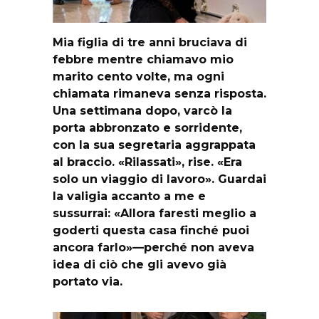
Mia figlia di tre anni bruciava di
febbre mentre chiamavo mio
marito cento volte, ma ogni
chiamata rimaneva senza risposta.
Una settimana dopo, varcò la
porta abbronzato e sorridente,
con la sua segretaria aggrappata
al braccio. «Rilassati», rise. «Era
solo un viaggio di lavoro». Guardai
la valigia accanto a me e
sussurrai: «Allora faresti meglio a
goderti questa casa finché puoi
ancora farlo»—perché non aveva
idea di ciò che gli avevo già
portato via.