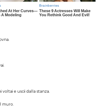
ovna.
ai.
 voltai e uscii dalla stanza.
l muro.