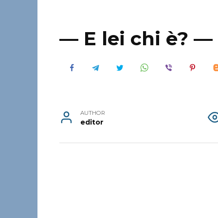
— E lei chi è? — 
AUTHOR
editor