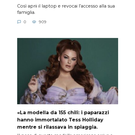
Così aprii il laptop e revocai l’accesso alla sua
famiglia.
0
909
«La modella da 155 chili: i paparazzi
hanno immortalato Tess Holliday
mentre si rilassava in spiaggia.