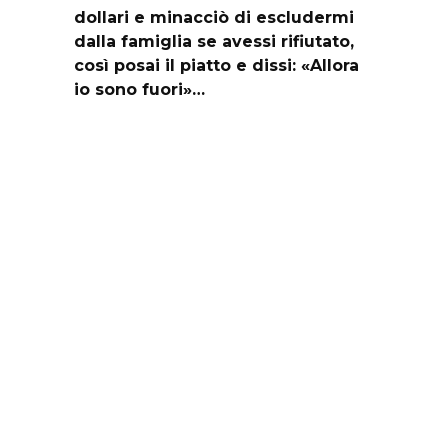
dollari e minacciò di escludermi
dalla famiglia se avessi rifiutato,
così posai il piatto e dissi: «Allora
io sono fuori»…