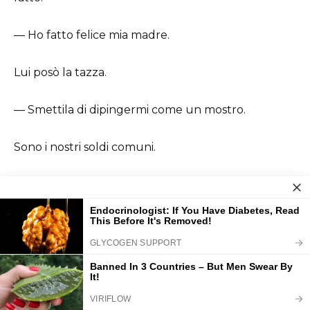
— Ho fatto felice mia madre.
Lui posò la tazza.
— Smettila di dipingermi come un mostro.
Sono i nostri soldi comuni.
— No.
— Come sarebbe, no?
— Non sono soldi comuni e non lo sono mai stati.