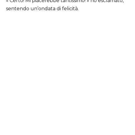
« Certo! Mi piacerebbe tantissimo! » ho esclamato,
sentendo un’ondata di felicità.