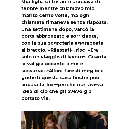
Mia figlia di tre anni bruciava di
febbre mentre chiamavo mio
marito cento volte, ma ogni
chiamata rimaneva senza risposta.
Una settimana dopo, varcò la
porta abbronzato e sorridente,
con la sua segretaria aggrappata
al braccio. «Rilassati», rise. «Era
solo un viaggio di lavoro». Guardai
la valigia accanto a me e
sussurrai: «Allora faresti meglio a
goderti questa casa finché puoi
ancora farlo»—perché non aveva
idea di ciò che gli avevo già
portato via.