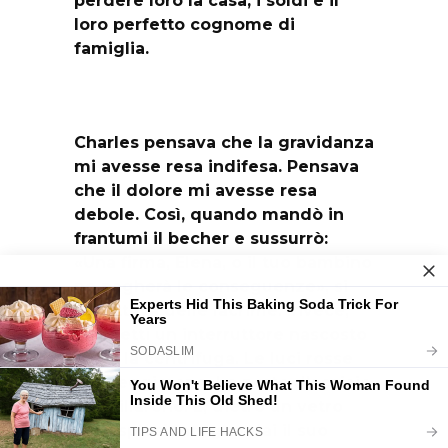
perdere loro la casa, i soldi e il
loro perfetto cognome di
famiglia.
Charles pensava che la gravidanza
mi avesse resa indifesa. Pensava
che il dolore mi avesse resa
debole. Così, quando mandò in
frantumi il becher e sussurrò:
«Una firma, Elena, o il tuo bambino
ne pagherà le conseguenze», si
aspettava delle lacrime. Invece,
premetti un interruttore nascosto
sotto la centrifuga. Le luci rosse
lampeggiarono. Le porte d’acciaio
si sigillarono. E, dietro un vetro
antiesplosione, guardai il suo