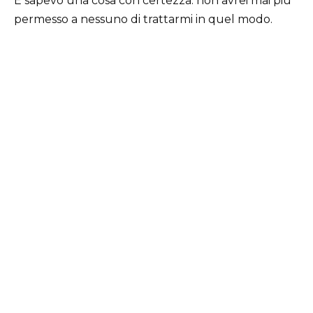
E sapevo una cosa con certezza: non avrei mai più
permesso a nessuno di trattarmi in quel modo.