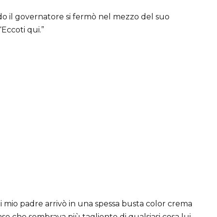
ndo il governatore si fermò nel mezzo del suo
“Eccoti qui.”
i mio padre arrivò in una spessa busta color crema
ase che sembrava più tagliente di qualsiasi cosa lui