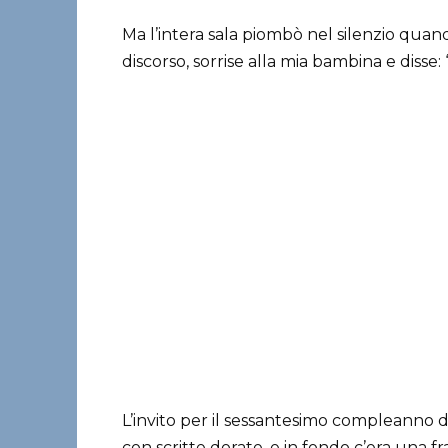
Ma l’intera sala piombò nel silenzio qua
discorso, sorrise alla mia bambina e disse: 
L’invito per il sessantesimo compleanno d
con scritte dorate, e in fondo c’era una fr