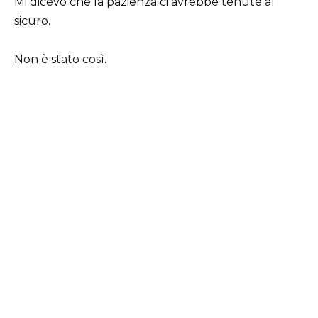
Mi dicevo che la pazienza ci avrebbe tenute al
sicuro.
Non è stato così.