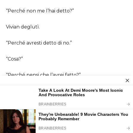
“Perché non me l’hai detto?”
Vivian deglutì.
“Perché avresti detto di no.”
“Cosa?”
“Perché pensi che l’avrei fatto?”
“Perché non vuoi che io sia felice!”
Balzò in piedi.
“Ogni volta che voglio qualcosa, mi dici che devo
concentrarmi sulla scuola, studiare di più, fare