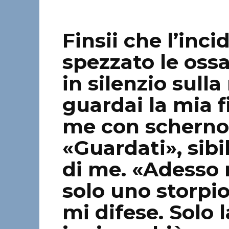
Finsii che l’inc
spezzato le ossa
in silenzio sulla
guardai la mia f
me con scherno 
«Guardati», sibi
di me. «Adesso 
solo uno storpio
mi difese. Solo 