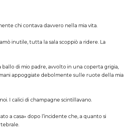
nte chi contava davvero nella mia vita.
mò inutile, tutta la sala scoppiò a ridere. La
ballo di mio padre, avvolto in una coperta grigia,
e mani appoggiate debolmente sulle ruote della mia
 noi. I calici di champagne scintillavano.
nato a casa» dopo l’incidente che, a quanto si
rtebrale.