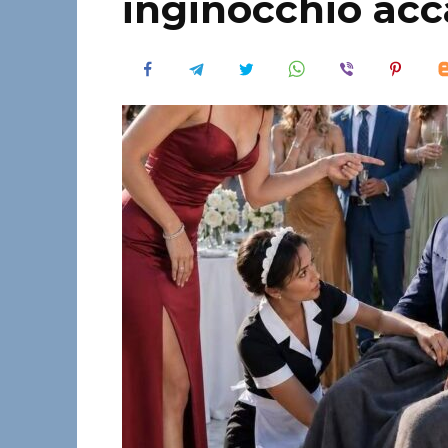
inginocchiò acc