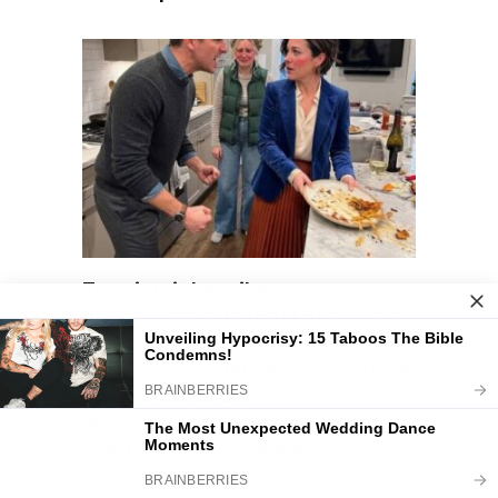
Tre giorni dopo il nostro
matrimonio, mi rifiutai di portare
la cena a mia cognata mentre lei
rimaneva incollata alla televisione.
Mio marito perse
immediatamente la calma, mi urlò
contro e mi colpì in pieno viso.