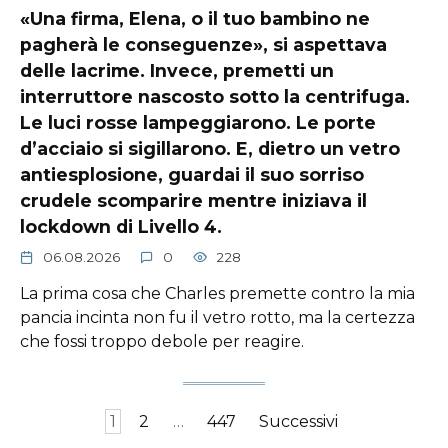
«Una firma, Elena, o il tuo bambino ne
pagherà le conseguenze», si aspettava
delle lacrime. Invece, premetti un
interruttore nascosto sotto la centrifuga.
Le luci rosse lampeggiarono. Le porte
d’acciaio si sigillarono. E, dietro un vetro
antiesplosione, guardai il suo sorriso
crudele scomparire mentre iniziava il
lockdown di Livello 4.
06.08.2026
0
228
La prima cosa che Charles premette contro la mia
pancia incinta non fu il vetro rotto, ma la certezza
che fossi troppo debole per reagire.
Paginazione
1
2
…
447
Successivi
degli