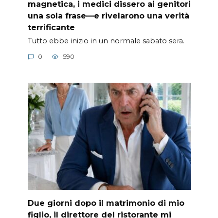
magnetica, i medici dissero ai genitori
una sola frase—e rivelarono una verità
terrificante
Tutto ebbe inizio in un normale sabato sera.
0
590
Due giorni dopo il matrimonio di mio
figlio, il direttore del ristorante mi