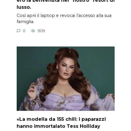
ero la benvenuta nel “nostro” resort di
lusso.
Così aprii il laptop e revocai l’accesso alla sua
famiglia.
0
909
«La modella da 155 chili: i paparazzi
hanno immortalato Tess Holliday