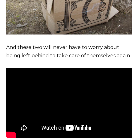
And these two will never have to worry about
being left behind to take care of themselves again.