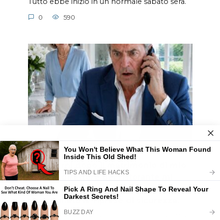
Tutto ebbe inizio in un normale sabato sera.
0
590
Due giorni dopo il matrimonio di mio
figlio, il direttore del ristorante mi
chiamò e disse: “Abbiamo
ricontrollato le riprese di sicurezza.
Deve vederle con i suoi occhi.” Poi mi disse di