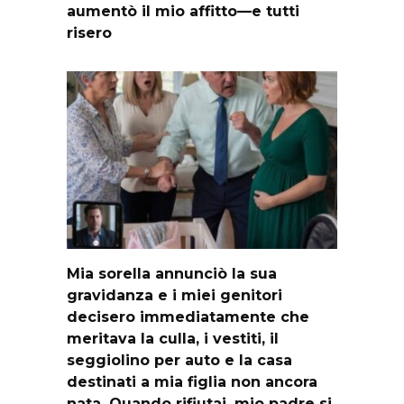
aumentò il mio affitto—e tutti
risero
Mia sorella annunciò la sua
gravidanza e i miei genitori
decisero immediatamente che
meritava la culla, i vestiti, il
seggiolino per auto e la casa
destinati a mia figlia non ancora
nata. Quando rifiutai, mio padre si