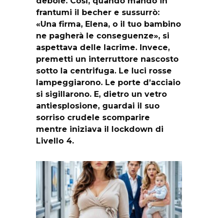
debole. Così, quando mandò in
frantumi il becher e sussurrò:
«Una firma, Elena, o il tuo bambino
ne pagherà le conseguenze», si
aspettava delle lacrime. Invece,
premetti un interruttore nascosto
sotto la centrifuga. Le luci rosse
lampeggiarono. Le porte d’acciaio
si sigillarono. E, dietro un vetro
antiesplosione, guardai il suo
sorriso crudele scomparire
mentre iniziava il lockdown di
Livello 4.