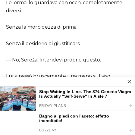
Lei ormai lo guardava con occhi completamente
diversi.
Senza la morbidezza di prima.
Senza il desiderio di giustificarsi.
— No, Serëža. Intendevi proprio questo.
Lui si passò bruscamente una mano sul viso.
Perché all’improvviso vide la situazione
dall’esterno.
Come appare un uomo adulto che urla contro la
moglie per uno scontrino della spesa.