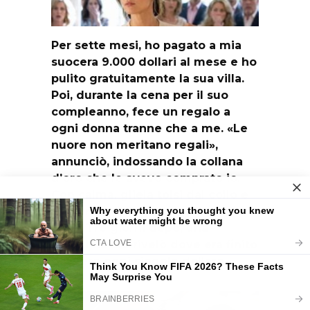
Per sette mesi, ho pagato a mia
suocera 9.000 dollari al mese e ho
pulito gratuitamente la sua villa.
Poi, durante la cena per il suo
compleanno, fece un regalo a
ogni donna tranne che a me. «Le
nuore non meritano regali»,
annunciò, indossando la collana
d’oro che le avevo comprato io.
Con calma, gliela tolsi dal collo e
sussurrai: «Allora tu non meriti la
mia». Tre giorni dopo, una
cartellina blu rivelò dove era finito
davvero ogni singolo dollaro…