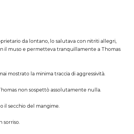
rietario da lontano, lo salutava con nitriti allegri,
con il muso e permetteva tranquillamente a Thomas
ai mostrato la minima traccia di aggressività.
 Thomas non sospettò assolutamente nulla.
do il secchio del mangime.
 sorriso.