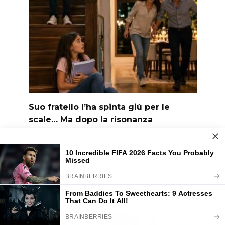
Suo fratello l’ha spinta giù per le
scale… Ma dopo la risonanza
magnetica, i medici dissero ai genitori
una sola frase—e rivelarono una verità
terrificante
Tutto ebbe inizio in un normale sabato sera.
0
590