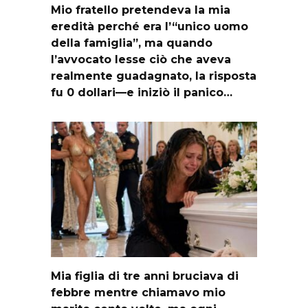
Mio fratello pretendeva la mia
eredità perché era l’“unico uomo
della famiglia”, ma quando
l’avvocato lesse ciò che aveva
realmente guadagnato, la risposta
fu 0 dollari—e iniziò il panico…
Mia figlia di tre anni bruciava di
febbre mentre chiamavo mio