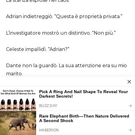
La stanza esplose nel caos.
Adrian indietreggiò. “Questa è proprietà privata.”
L’investigatore mostrò un distintivo. “Non più.”
Celeste impallidì. “Adrian?”
Dante non la guardò. La sua attenzione era su mio
marito.
“Lucia Marcelli è scomparsa dopo aver scoperto
che il vostro fondo di beneficenza riciclava denaro
attraverso rifugi per donne abusate,” disse Dante.
“L’avete pagata per restare zitta. Quando si è
rifiutata, è scomparsa.”