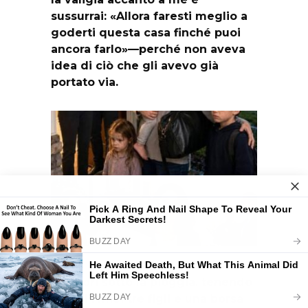
sussurrai: «Allora faresti meglio a
goderti questa casa finché puoi
ancora farlo»—perché non aveva
idea di ciò che gli avevo già
portato via.
Stavo davanti alla porta dei miei
genitori sotto la pioggia, tenendo
stretti i miei tre figli e una borsa