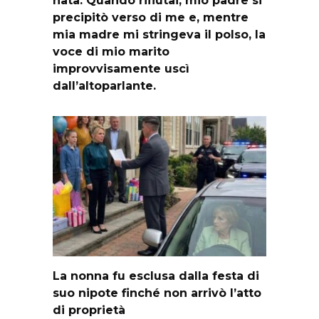
nata. Quando rifiutai, mio padre si
precipitò verso di me e, mentre
mia madre mi stringeva il polso, la
voce di mio marito
improvvisamente uscì
dall’altoparlante.
La nonna fu esclusa dalla festa di
suo nipote finché non arrivò l’atto
di proprietà