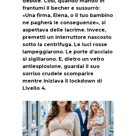
debole. Così, quando mandò in
frantumi il becher e sussurrò:
«Una firma, Elena, o il tuo bambino
ne pagherà le conseguenze», si
aspettava delle lacrime. Invece,
premetti un interruttore nascosto
sotto la centrifuga. Le luci rosse
lampeggiarono. Le porte d’acciaio
si sigillarono. E, dietro un vetro
antiesplosione, guardai il suo
sorriso crudele scomparire
mentre iniziava il lockdown di
Livello 4.