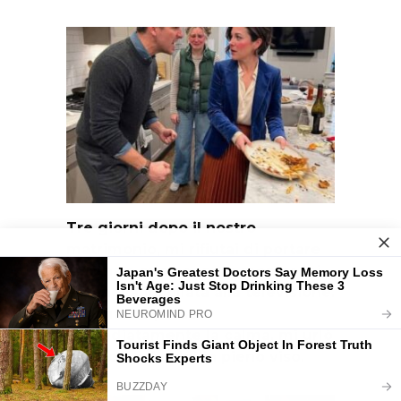
Tre giorni dopo il nostro
matrimonio, mi rifiutai di portare
la cena a mia cognata mentre lei
rimaneva incollata alla televisione.
Mio marito perse
immediatamente la calma, mi urlò
contro e mi colpì in pieno viso.